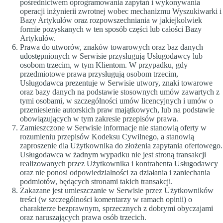
pośrednictwem oprogramowania zapytań i wykonywania
operacji inżynierii zwrotnej wobec mechanizmu Wyszukiwarki i
Bazy Artykułów oraz rozpowszechniania w jakiejkolwiek
formie pozyskanych w ten sposób części lub całości Bazy
Artykułów.
Prawa do utworów, znaków towarowych oraz baz danych
udostępnionych w Serwisie przysługują Usługodawcy lub
osobom trzecim, w tym Klientom. W przypadku, gdy
przedmiotowe prawa przysługują osobom trzecim,
Usługodawca prezentuje w Serwisie utwory, znaki towarowe
oraz bazy danych na podstawie stosownych umów zawartych z
tymi osobami, w szczególności umów licencyjnych i umów o
przeniesienie autorskich praw majątkowych, lub na podstawie
obowiązujących w tym zakresie przepisów prawa.
Zamieszczone w Serwisie informacje nie stanowią oferty w
rozumieniu przepisów Kodeksu Cywilnego, a stanowią
zaproszenie dla Użytkownika do złożenia zapytania ofertowego.
Usługodawca w żadnym wypadku nie jest stroną transakcji
realizowanych przez Użytkownika i kontrahenta Usługodawcy
oraz nie ponosi odpowiedzialności za działania i zaniechania
podmiotów, będących stronami takich transakcji.
Zakazane jest umieszczanie w Serwisie przez Użytkowników
treści (w szczególności komentarzy w ramach opinii) o
charakterze bezprawnym, sprzecznych z dobrymi obyczajami
oraz naruszających prawa osób trzecich.