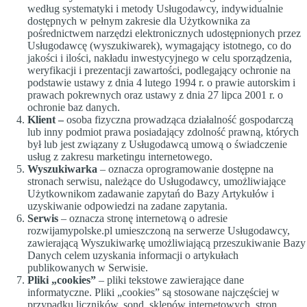
według systematyki i metody Usługodawcy, indywidualnie
dostępnych w pełnym zakresie dla Użytkownika za
pośrednictwem narzędzi elektronicznych udostępnionych przez
Usługodawcę (wyszukiwarek), wymagający istotnego, co do
jakości i ilości, nakładu inwestycyjnego w celu sporządzenia,
weryfikacji i prezentacji zawartości, podlegający ochronie na
podstawie ustawy z dnia 4 lutego 1994 r. o prawie autorskim i
prawach pokrewnych oraz ustawy z dnia 27 lipca 2001 r. o
ochronie baz danych.
Klient –
osoba fizyczna prowadząca działalność gospodarczą
lub inny podmiot prawa posiadający zdolność prawną, których
był lub jest związany z Usługodawcą umową o świadczenie
usług z zakresu marketingu internetowego.
Wyszukiwarka
– oznacza oprogramowanie dostępne na
stronach serwisu, należące do Usługodawcy, umożliwiające
Użytkownikom zadawanie zapytań do Bazy Artykułów i
uzyskiwanie odpowiedzi na zadane zapytania.
Serwis
– oznacza stronę internetową o adresie
rozwijamypolske.pl umieszczoną na serwerze Usługodawcy,
zawierającą Wyszukiwarkę umożliwiającą przeszukiwanie Bazy
Danych celem uzyskania informacji o artykułach
publikowanych w Serwisie.
Pliki „cookies”
– pliki tekstowe zawierające dane
informatyczne. Pliki „cookies” są stosowane najczęściej w
przypadku liczników, sond, sklepów internetowych, stron