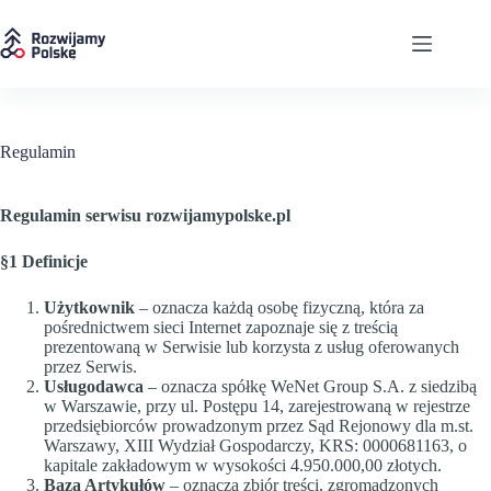
Przejdź
do
treści
Regulamin
Regulamin serwisu rozwijamypolske.pl
§1 Definicje
Użytkownik
– oznacza każdą osobę fizyczną, która za
pośrednictwem sieci Internet zapoznaje się z treścią
prezentowaną w Serwisie lub korzysta z usług oferowanych
przez Serwis.
Usługodawca
– oznacza spółkę WeNet Group S.A. z siedzibą
w Warszawie, przy ul. Postępu 14, zarejestrowaną w rejestrze
przedsiębiorców prowadzonym przez Sąd Rejonowy dla m.st.
Warszawy, XIII Wydział Gospodarczy, KRS: 0000681163, o
kapitale zakładowym w wysokości 4.950.000,00 złotych.
Baza Artykułów
– oznacza zbiór treści, zgromadzonych