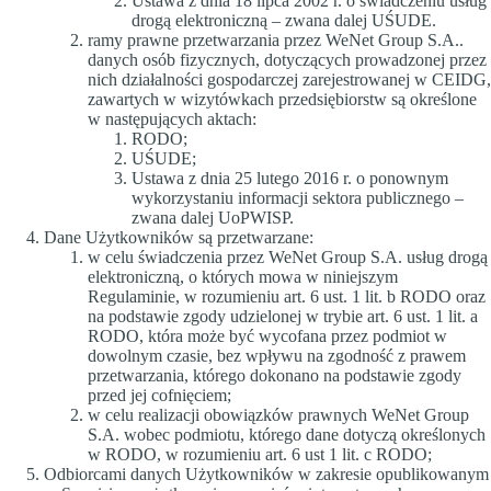
Ustawa z dnia 18 lipca 2002 r. o świadczeniu usług
drogą elektroniczną – zwana dalej UŚUDE.
ramy prawne przetwarzania przez WeNet Group S.A..
danych osób fizycznych, dotyczących prowadzonej przez
nich działalności gospodarczej zarejestrowanej w CEIDG,
zawartych w wizytówkach przedsiębiorstw są określone
w następujących aktach:
RODO;
UŚUDE;
Ustawa z dnia 25 lutego 2016 r. o ponownym
wykorzystaniu informacji sektora publicznego –
zwana dalej UoPWISP.
Dane Użytkowników są przetwarzane:
w celu świadczenia przez WeNet Group S.A. usług drogą
elektroniczną, o których mowa w niniejszym
Regulaminie, w rozumieniu art. 6 ust. 1 lit. b RODO oraz
na podstawie zgody udzielonej w trybie art. 6 ust. 1 lit. a
RODO, która może być wycofana przez podmiot w
dowolnym czasie, bez wpływu na zgodność z prawem
przetwarzania, którego dokonano na podstawie zgody
przed jej cofnięciem;
w celu realizacji obowiązków prawnych WeNet Group
S.A. wobec podmiotu, którego dane dotyczą określonych
w RODO, w rozumieniu art. 6 ust 1 lit. c RODO;
Odbiorcami danych Użytkowników w zakresie opublikowanym