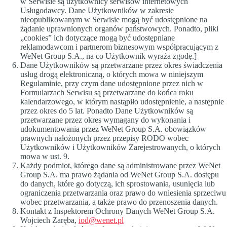
w Serwisie są użytkownicy serwisów internetowych
Usługodawcy. Dane Użytkowników w zakresie
nieopublikowanym w Serwisie mogą być udostępnione na
żądanie uprawnionych organów państwowych. Ponadto, pliki
„cookies” ich dotyczące mogą być udostępniane
reklamodawcom i partnerom biznesowym współpracującym z
WeNet Group S.A., na co Użytkownik wyraża zgodę.]
Dane Użytkowników są przetwarzane przez okres świadczenia
usług drogą elektroniczną, o których mowa w niniejszym
Regulaminie, przy czym dane udostępnione przez nich w
Formularzach Serwisu są przetwarzane do końca roku
kalendarzowego, w którym nastąpiło udostępnienie, a następnie
przez okres do 5 lat. Ponadto Dane Użytkowników są
przetwarzane przez okres wymagany do wykonania i
udokumentowania przez WeNet Group S.A. obowiązków
prawnych nałożonych przez przepisy RODO wobec
Użytkowników i Użytkowników Zarejestrowanych, o których
mowa w ust. 9.
Każdy podmiot, którego dane są administrowane przez WeNet
Group S.A. ma prawo żądania od WeNet Group S.A. dostępu
do danych, które go dotyczą, ich sprostowania, usunięcia lub
ograniczenia przetwarzania oraz prawo do wniesienia sprzeciwu
wobec przetwarzania, a także prawo do przenoszenia danych.
Kontakt z Inspektorem Ochrony Danych WeNet Group S.A.
Wojciech Zaręba,
iod@wenet.pl