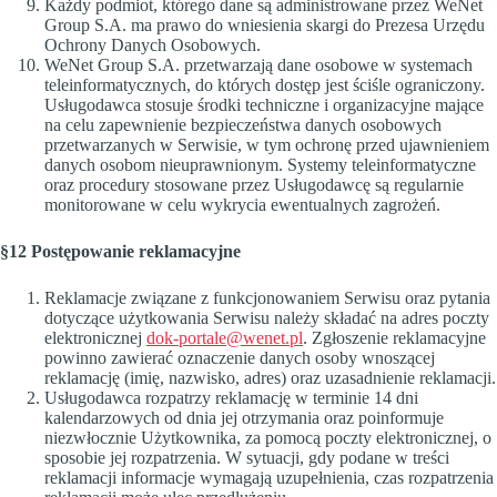
Każdy podmiot, którego dane są administrowane przez WeNet
Group S.A. ma prawo do wniesienia skargi do Prezesa Urzędu
Ochrony Danych Osobowych.
WeNet Group S.A. przetwarzają dane osobowe w systemach
teleinformatycznych, do których dostęp jest ściśle ograniczony.
Usługodawca stosuje środki techniczne i organizacyjne mające
na celu zapewnienie bezpieczeństwa danych osobowych
przetwarzanych w Serwisie, w tym ochronę przed ujawnieniem
danych osobom nieuprawnionym. Systemy teleinformatyczne
oraz procedury stosowane przez Usługodawcę są regularnie
monitorowane w celu wykrycia ewentualnych zagrożeń.
§12 Postępowanie reklamacyjne
Reklamacje związane z funkcjonowaniem Serwisu oraz pytania
dotyczące użytkowania Serwisu należy składać na adres poczty
elektronicznej
dok-portale@wenet.pl
. Zgłoszenie reklamacyjne
powinno zawierać oznaczenie danych osoby wnoszącej
reklamację (imię, nazwisko, adres) oraz uzasadnienie reklamacji.
Usługodawca rozpatrzy reklamację w terminie 14 dni
kalendarzowych od dnia jej otrzymania oraz poinformuje
niezwłocznie Użytkownika, za pomocą poczty elektronicznej, o
sposobie jej rozpatrzenia. W sytuacji, gdy podane w treści
reklamacji informacje wymagają uzupełnienia, czas rozpatrzenia