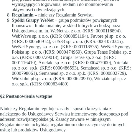
wymagających logowania, reklam i do monitorowania
aktywności odwiedzających.
Regulamin
– niniejszy Regulamin Serwisu.
Spółki Grupy WeNet
– grupa podmiotów powiązanych
finansowo i funkcjonalnie, w skład których wchodzą poza
Usługodawcą m. in. WeNet sp. z o.o. (KRS: 0000116894),
WebWave sp. z o.o. (KRS: 0000851194), Favore.pl sp. z o.o.
(KRS: 0000546914), GJS83 sp. z o.o. (KRS: 0001070345),
WeNet Synergy sp. z o.o. (KRS: 0001118535), WeNet Synergy
Polska sp. z o.o. (KRS: 0000474969), Grupa Tense Polska sp. z
o.o. (KRS: 0000729013), Grupa Tense sp. z o.o. (KRS:
0001116410), Artefakt sp. z o.o. (KRS: 0000477000), Artefakt
sp. z o.o. sp.k. (KRS: 0000486593), Semahead sp. z o.o. (KRS:
0000798061), Semahead sp. z o.o. sp.k. (KRS: 0000802729),
Widzialni.pl sp. z o.o. (KRS: 0000620905), Widzialni.pl sp. z
o.o. sp.k. (KRS: 0000634480).
§2 Postanowienia wstępne
Niniejszy Regulamin reguluje zasady i sposób korzystania z
należącego do Usługodawcy Serwisu internetowego dostępnego pod
adresem rozwijamypolske.pl. Zasady zawarte w niniejszym
Regulaminie nie uchybiają regulaminom odnoszącym się do innych
usług lub produktów Usługodawcy.