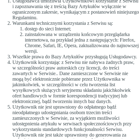
Usługodawca umożliwia Użytkownikowi korzystanie z Serwisu
i zapoznawania się z treścią Bazy Artykułów wyłącznie w
ograniczonym zakresie, wynikającym z postanowień niniejszego
Regulaminu.
Warunkami technicznymi korzystania z Serwisu są:
dostęp do sieci Internet;
zainstalowana w urządzeniu końcowym przeglądarka
internetowa, na przykład jedna z następujących: Firefox,
Chrome, Safari, IE, Opera, zaktualizowana do najnowszej
wersji.
Wszelkie prawa do Bazy Artykułów przysługują Usługodawcy.
Użytkownik korzystając z Serwisu nie nabywa żadnych praw,
w szczególności praw autorskich czy licencji, do treści
zawartych w Serwisie.. Dane zamieszczone w Serwisie nie
mogą być elektronicznie pobierane przez Użytkownika w
jakimkolwiek, w szczególności w celu tworzenia list
wysyłkowych służących seryjnemu składaniu jakichkolwiek
ofert handlowych w formie korespondencji tradycyjnej lub
elektronicznej, bądź tworzeniu innych baz danych.
Użytkownik nie jest uprawniony do odpłatnego bądź
nieodpłatnego udostępniania osobom trzecim treści
zamieszczonych w Serwisie, za wyjątkiem możliwości
udostępnienia artykułu w serwisach społecznościowych przy
wykorzystaniu standardowych funkcjonalności Serwisu.
Użytkownik nie jest także uprawniony do generowania za