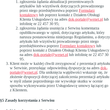
zgłoszenia żądania aktualizacji prezentowanych
artykułów lub wizytówek dotyczących prowadzonego
przez niego przedsiębiorstwa poprzez
Formularz
kontaktowy
lub poprzez kontakt z Działem Obsługi
Klienta Usługodawcy na adres
dok-portale@wenet.pl
lub
infolinię nr 22 457 30 95;
zgłoszenia żądania usunięcia z Serwisu komentarza
opublikowanego w opinii, dotyczącego artykułu, który
narusza postanowienia niniejszego Regulaminu, a dotyczy
artykułu lub wizytówki prowadzonego przez niego
przedsiębiorstwa poprzez
Formularz kontaktowy
lub
poprzez kontakt z Działem Obsługi Klienta Usługodawcy
na adres
dok-portale@wenet.pl
lub infolinię nr 22 457 30
95.
Klient może w każdej chwili zrezygnować z prezentacji artykułu
w Serwisie, przesyłając odpowiednią dyspozycję na adres
dok-
portale@wenet.pl
. Dla uniknięcia wątpliwości wskazuje się, że
złożenie dyspozycji dotyczącej zakończenia prezentacji artykułu
w myśl zdanie poprzedniego nie wywołuje skutku w ocenie
sposobu wykonywania przez Usługodawcę umowy łączącej go
z Klientem.
§5 Zasady korzystania z Serwisu