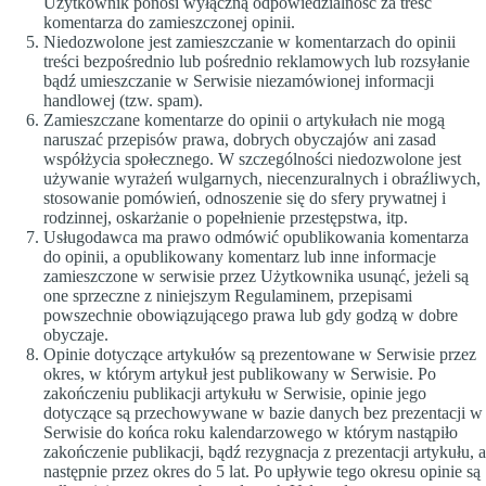
Użytkownik ponosi wyłączną odpowiedzialność za treść
komentarza do zamieszczonej opinii.
Niedozwolone jest zamieszczanie w komentarzach do opinii
treści bezpośrednio lub pośrednio reklamowych lub rozsyłanie
bądź umieszczanie w Serwisie niezamówionej informacji
handlowej (tzw. spam).
Zamieszczane komentarze do opinii o artykułach nie mogą
naruszać przepisów prawa, dobrych obyczajów ani zasad
współżycia społecznego. W szczególności niedozwolone jest
używanie wyrażeń wulgarnych, niecenzuralnych i obraźliwych,
stosowanie pomówień, odnoszenie się do sfery prywatnej i
rodzinnej, oskarżanie o popełnienie przestępstwa, itp.
Usługodawca ma prawo odmówić opublikowania komentarza
do opinii, a opublikowany komentarz lub inne informacje
zamieszczone w serwisie przez Użytkownika usunąć, jeżeli są
one sprzeczne z niniejszym Regulaminem, przepisami
powszechnie obowiązującego prawa lub gdy godzą w dobre
obyczaje.
Opinie dotyczące artykułów są prezentowane w Serwisie przez
okres, w którym artykuł jest publikowany w Serwisie. Po
zakończeniu publikacji artykułu w Serwisie, opinie jego
dotyczące są przechowywane w bazie danych bez prezentacji w
Serwisie do końca roku kalendarzowego w którym nastąpiło
zakończenie publikacji, bądź rezygnacja z prezentacji artykułu, a
następnie przez okres do 5 lat. Po upływie tego okresu opinie są