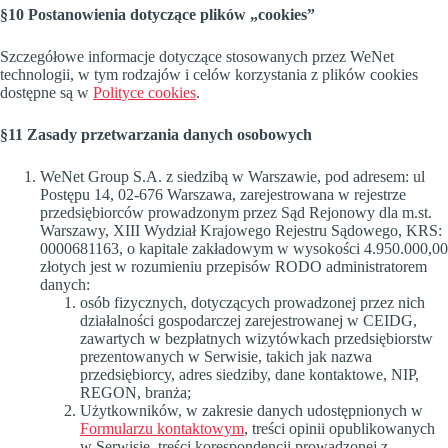
§10 Postanowienia dotyczące plików „cookies”
Szczegółowe informacje dotyczące stosowanych przez WeNet
technologii, w tym rodzajów i celów korzystania z plików cookies
dostępne są w
Polityce cookies
.
§11 Zasady przetwarzania danych osobowych
WeNet Group S.A. z siedzibą w Warszawie, pod adresem: ul
Postępu 14, 02-676 Warszawa, zarejestrowana w rejestrze
przedsiębiorców prowadzonym przez Sąd Rejonowy dla m.st.
Warszawy, XIII Wydział Krajowego Rejestru Sądowego, KRS:
0000681163, o kapitale zakładowym w wysokości 4.950.000,00
złotych jest w rozumieniu przepisów RODO administratorem
danych:
osób fizycznych, dotyczących prowadzonej przez nich
działalności gospodarczej zarejestrowanej w CEIDG,
zawartych w bezpłatnych wizytówkach przedsiębiorstw
prezentowanych w Serwisie, takich jak nazwa
przedsiębiorcy, adres siedziby, dane kontaktowe, NIP,
REGON, branża;
Użytkowników, w zakresie danych udostępnionych w
Formularzu kontaktowym
, treści opinii opublikowanych
w Serwisie, treści korespondencji prowadzonej z