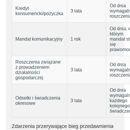
Od dnia
Kredyt
3 lata
wymagaln
konsumencki/pożyczka
roszczeni
Od dnia, 
którym
Mandat komunikacyjny
1 rok
mandat st
się
prawomo
Roszczenia związane
Od dnia
z prowadzeniem
3 lata
wymagaln
działalności
roszczeni
gospodarczej
Od dnia
wymagaln
Odsetki i świadczenia
3 lata
każdego
okresowe
kolejnego
świadcze
Zdarzenia przerywające bieg przedawnienia