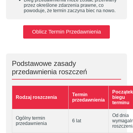
przez określone zdarzenia prawne, co
powoduje, że termin zaczyna biec na nowo.
Oblicz Termin Przedawnienia
Podstawowe zasady
przedawnienia roszczeń
Początek
Termin
Rodzaj roszczenia
biegu
przedawnienia
terminu
Od dnia
Ogólny termin
6 lat
wymagaln
przedawnienia
roszczeni