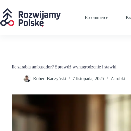
Przejdź
do
treści
E-commerce
Ks
Ile zarabia ambasador? Sprawdź wynagrodzenie i stawki
Robert Baczyński
7 listopada, 2025
Zarobki