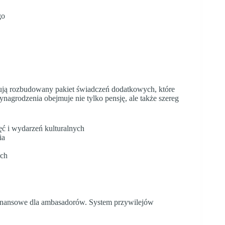
go
ą rozbudowany pakiet świadczeń dodatkowych, które
ynagrodzenia obejmuje nie tylko pensję, ale także szereg
jęć i wydarzeń kulturalnych
ia
ych
finansowe dla ambasadorów. System przywilejów